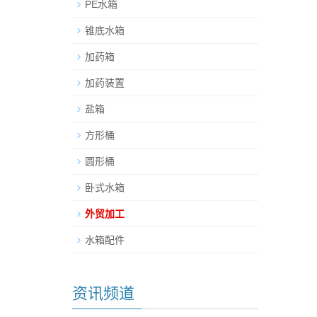
PE水箱
锥底水箱
加药箱
加药装置
盐箱
方形桶
圆形桶
卧式水箱
外贸加工
水箱配件
资讯频道