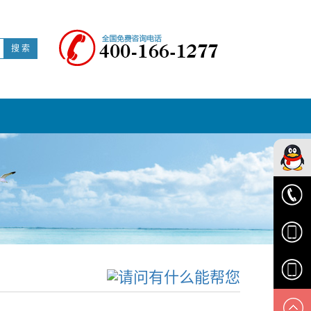
搜 索
华顺客
服
0574-
6329616
1538139
1895834