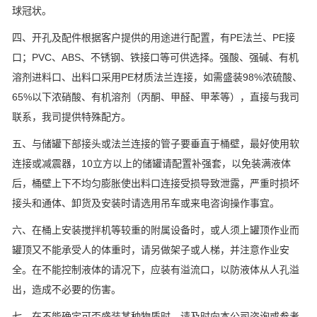
球冠状。
四、开孔及配件根据客户提供的用途进行配置，有PE法兰、PE接
口；PVC、ABS、不锈钢、铁接口等可供选择。强酸、强碱、有机
溶剂进料口、出料口采用PE材质法兰连接，如需盛装98%浓硫酸、
65%以下浓硝酸、有机溶剂（丙酮、甲醛、甲苯等），直接与我司
联系，我司提供特殊配方。
五、与储罐下部接头或法兰连接的管子要垂直于桶壁，最好使用软
连接或减震器，10立方以上的储罐请配置补强套，以免装满液体
后，桶壁上下不均匀膨胀使出料口连接受损导致泄露，严重时损坏
接头和通体、卸货及安装时请选用吊车或来电咨询操作事宜。
六、在桶上安装搅拌机等较重的附属设备时，或人须上罐顶作业而
罐顶又不能承受人的体重时，请另做架子或人梯，并注意作业安
全。在不能控制液体的请况下，应装有溢流口，以防液体从人孔溢
出，造成不必要的伤害。
七、在不能确定可否盛装某种物质时，请及时向本公司咨询或参考