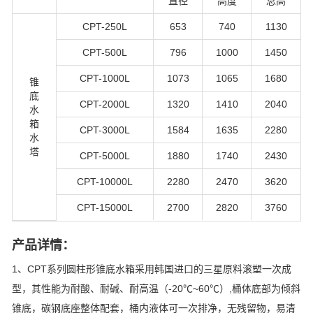
直径
高度
总高
CPT-250L
653
740
1130
CPT-500L
796
1000
1450
CPT-1000L
1073
1065
1680
锥
底
CPT-2000L
1320
1410
2040
水
箱
CPT-3000L
1584
1635
2280
水
塔
CPT-5000L
1880
1740
2430
CPT-10000L
2280
2470
3620
CPT-15000L
2700
2820
3760
产品详情：
1、CPT系列圆柱形锥底水箱采用韩国进口的三星原料滚塑一次成
型，其性能为耐酸、耐碱、耐高温（-20℃~60℃）,桶体底部为倾斜
锥底，碳钢底座整体配套，桶内液体可一次排净，无残留物，易清