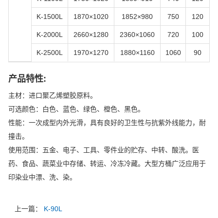
K-1500L
1870×1020
1852×980
750
120
K-2000L
2660×1280
2360×1060
720
100
K-2500L
1970×1270
1880×1160
1060
90
产品特性:
主材：进口聚乙烯塑胶原料。
可选颜色：白色、蓝色、绿色、橙色、黑色。
性能：一次成型内外光滑，具有良好的卫生性与抗紫外线能力，耐
撞击。
使用范围：五金、电子、工具、零件业的贮存、中转、酸洗。医
药、食品、蔬菜业中存储、转运、冷冻冷藏。大型方桶广泛应用于
印染业中漂、洗、染。
上一篇：
K-90L