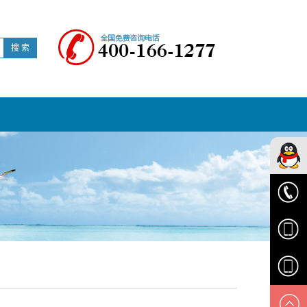
搜 索
华顺客
服
0574-
6329616
1538139
1895834