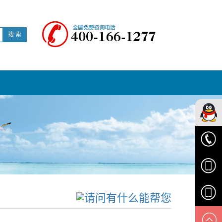
搜 索
华顺客
服
0574-
6329616
1538139
1895834