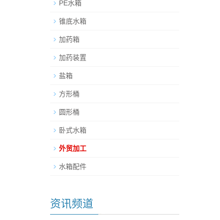
PE水箱
锥底水箱
加药箱
加药装置
盐箱
方形桶
圆形桶
卧式水箱
外贸加工
水箱配件
资讯频道